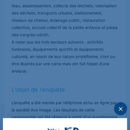
l’eau, assainissement, collecte des déchets, valorisation
des déchets, transports urbains, stationnement,
réseaux de chaleur, éclairage public, restauration
collective, accueil collectif de la petite enfance et palais
des congrès-zénith.
A noter que les trois secteurs suivants : activités
funéraires, équipements sportifs et équipements
culturels, en raison de leur nature protéiforme, n’ont pu
être illustrés par une carte mais ont fait l’objet d’une
analyse.
L’objet de l’enquête
L’enquête a été menée par téléphone et/ou en ligne par
la société Axe Image. Les résultats de cette
cartographie ont été obtenus à partir d’un questionnaire
accompagné d’entretiens directifs. Des commentaires